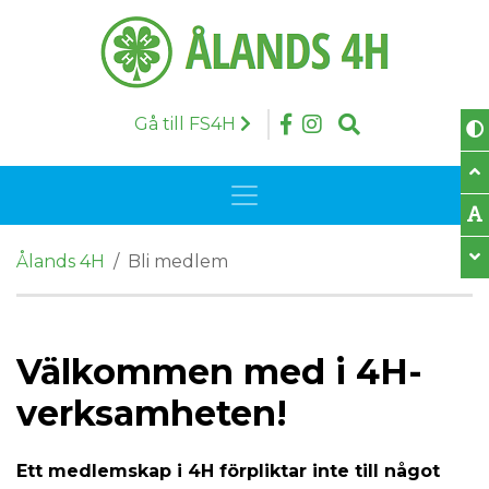
Skip to content
Follow us on Face
Följ oss på Insta
Search
Gå till FS4H
Toggle navigation
Ålands 4H
/
Bli medlem
Välkommen med i 4H-
verksamheten!
Ett medlemskap i 4H förpliktar inte till något