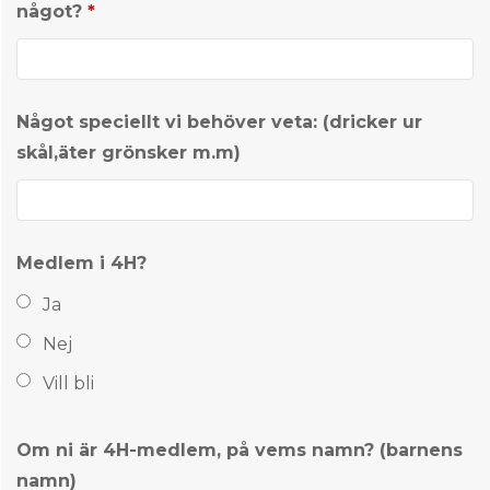
något?
*
Något speciellt vi behöver veta: (dricker ur
skål,äter grönsker m.m)
Medlem i 4H?
Ja
Nej
Vill bli
Om ni är 4H-medlem, på vems namn? (barnens
namn)