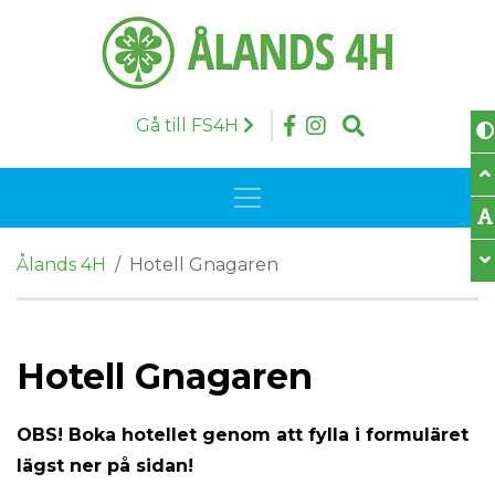
Skip to content
Follow us on Face
Följ oss på Insta
Search
Gå till FS4H
Toggle navigation
Ålands 4H
/
Hotell Gnagaren
Hotell Gnagaren
OBS! Boka hotellet genom att fylla i formuläret
lägst ner på sidan!