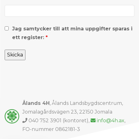
Jag samtycker till att mina uppgifter sparas i
ett register:
*
Ålands 4H
, Ålands Landsbygdscentrum,
Jomalagårdsvägen 23, 22150 Jomala
Phone number
040 752 3901 (kontoret),
Email address
info@4h.ax
,
FO-nummer 0862181-3