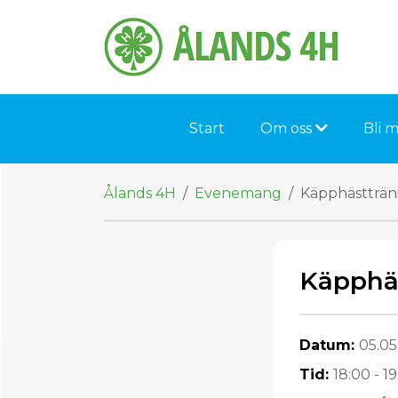
Skip to content
Start
Om oss
Bli 
Ålands 4H
/
Evenemang
/
Käpphästträn
Käpphä
Datum:
05.05
Tid:
18:00 - 1