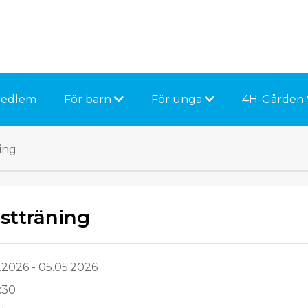
medlem
För barn
För unga
4H-Gården
ing
stträning
.2026 - 05.05.2026
9:30