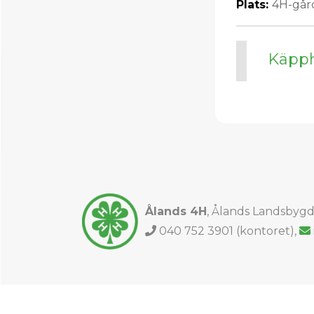
Plats:
4H-går
Käpph
Ålands 4H
, Ålands Landsbyg
Phone number
040 752 3901 (kontoret),