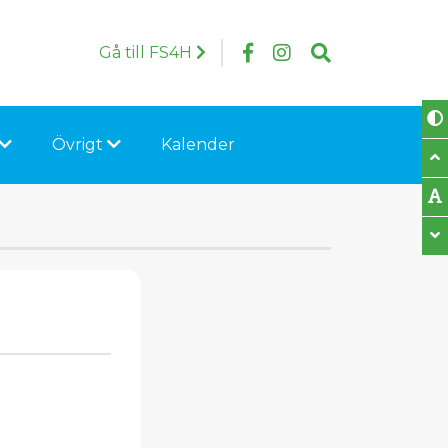
Follow us on Facebo
Följ oss på Insta
Search
Gå till FS4H
Övrigt
Kalender