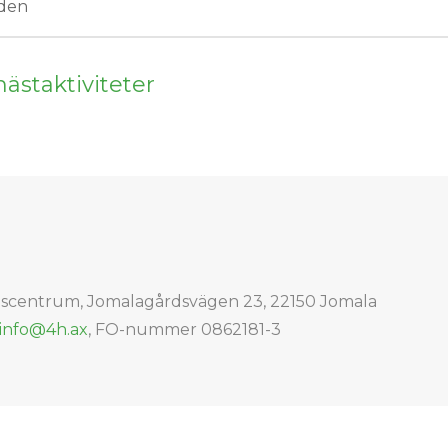
den
ästaktiviteter
dscentrum, Jomalagårdsvägen 23, 22150 Jomala
Email address
info@4h.ax
, FO-nummer 0862181-3