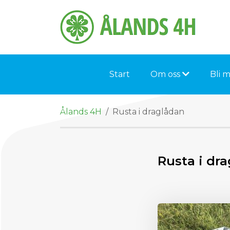
Skip to content
Start
Om oss
Bli 
Ålands 4H
/
Rusta i draglådan
Rusta i dr