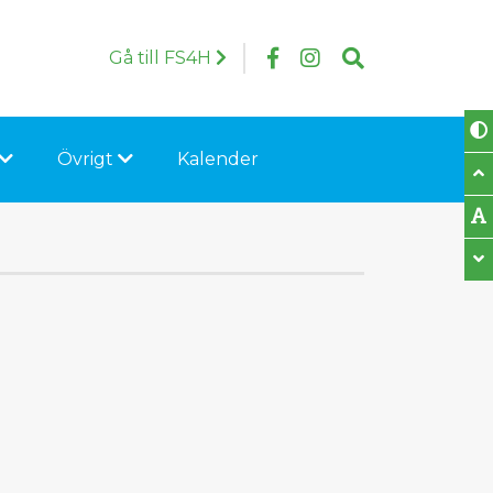
Follow us on Facebo
Följ oss på Insta
Search
Gå till FS4H
Övrigt
Kalender