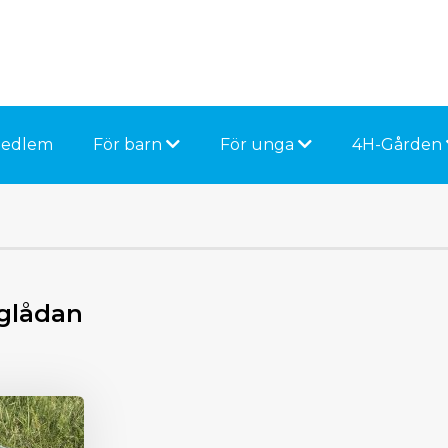
medlem
För barn
För unga
4H-Gården
aglådan