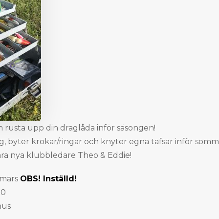
 rusta upp din draglåda inför säsongen!
g, byter krokar/ringar och knyter egna tafsar inför somm
åra nya klubbledare Theo & Eddie!
 mars
OBS! Inställd!
00
hus